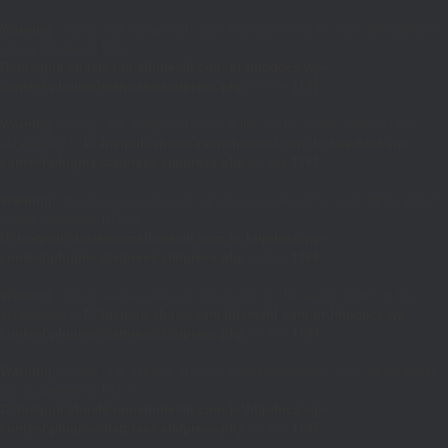
Warning
: mysql_real_escape_string(): Access denied for user ''@'localhost'
(using password: NO) in
D:\Inetpub\vhosts\ramalhotextil.com.br\httpdocs\wp-
content\plugins\statpress\statpress.php
on line
1191
Warning
: mysql_real_escape_string(): A link to the server could not be
established in
D:\Inetpub\vhosts\ramalhotextil.com.br\httpdocs\wp-
content\plugins\statpress\statpress.php
on line
1191
Warning
: mysql_real_escape_string(): Access denied for user ''@'localhost'
(using password: NO) in
D:\Inetpub\vhosts\ramalhotextil.com.br\httpdocs\wp-
content\plugins\statpress\statpress.php
on line
1194
Warning
: mysql_real_escape_string(): A link to the server could not be
established in
D:\Inetpub\vhosts\ramalhotextil.com.br\httpdocs\wp-
content\plugins\statpress\statpress.php
on line
1194
Warning
: mysql_real_escape_string(): Access denied for user ''@'localhost'
(using password: NO) in
D:\Inetpub\vhosts\ramalhotextil.com.br\httpdocs\wp-
content\plugins\statpress\statpress.php
on line
1197