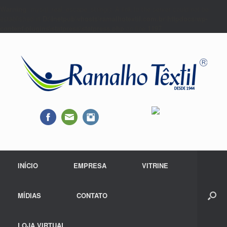
Warning
: mysql_real_escape_string(): A link to the server could not be
established in
D:\Inetpub\vhosts\ramalhotextil.com.br\httpdocs\wp-
content\plugins\statpress\statpress.php
on line
1197
INÍCIO
EMPRESA
VITRINE
MÍDIAS
CONTATO
LOJA VIRTUAL